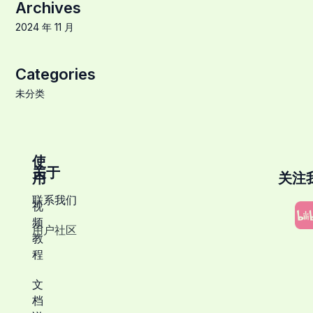
Archives
2024 年 11 月
Categories
未分类
使
关于
用
关注
联系我们
视
频
用户社区
教
程
文
档